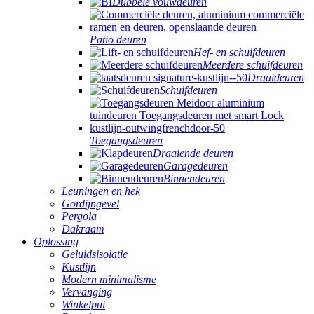
Dubbele vouwdeuren
Patio deuren
Hef- en schuifdeuren
Meerdere schuifdeuren
Draaideuren
Schuifdeuren
Toegangsdeuren
Draaiende deuren
Garagedeuren
Binnendeuren
Leuningen en hek
Gordijngevel
Pergola
Dakraam
Oplossing
Geluidsisolatie
Kustlijn
Modern minimalisme
Vervanging
Winkelpui