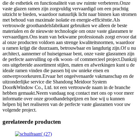
die de esthetiek en functionaliteit van uw ruimte verbeteren.Onze
vaste glazen ramen zijn zorgvuldig vervaardigd om een ​​prachtig
uitzicht te bieden, waardoor natuurlijk licht naar binnen kan stromen
met behoud van maximale isolatie en energie-efficiëntie.Als
vertrouwde groothandelsfabrikant gebruiken we alleen de beste
materialen en de nieuwste technologie om onze vaste glasramen te
vervaardigen.Ons team van bekwame professionals zorgt ervoor dat
al onze producten voldoen aan strenge kwaliteitsnormen, waardoor
u ramen krijgt die duurzaam, betrouwbaar en langdurig zijn.Of u nu
architect, aannemer of huiseigenaar bent, onze vaste glasramen zijn
de perfecte aanvulling op elk woon- of commercieel project.Dankzij
ons uitgebreide assortiment stijlen, maten en afwerkingen kunt u de
ideale ramen vinden die passen bij uw unieke eisen en
ontwerpvoorkeuren.Ervaar het ongeëvenaarde vakmanschap en de
uitzonderlijke service die Shandong Meidoor System
Door&Window Co., Ltd. tot een vertrouwde naam in de branche
hebben gemaakt.Neem vandaag nog contact met ons op voor meer
informatie over onze groothandelsprijzen en hoe wij u kunnen
helpen bij het realiseren van de perfecte vaste glasramen voor uw
volgende project.
gerelateerde producten