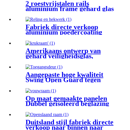
2 roestvrijstalen rails
aluminium frame gehard glas
schuifsysteem venster
Fabriek directe verkoop
aluminium poedercoating
oppervlaktekleur buiten
tuinleuning en hekwerk
Amerikaans ontwerp van
gehard veiligheidsglas,
handmatig naar buiten
draaiend raam
Aangepaste hoge kwaliteit
Swing Open Guard tegen
diefstal Veiligheidsdeur met
slot
Op maat gemaakte panelen
Dubbel geïsoleerd beglazing
Bio-vouwsysteem Raam voor
balkon
Duitsland stijl fabriek directe
verkoop naar binnen naar