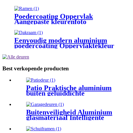
openslaand raam
Poedercoating Oppervlak
Aangepaste kleurenfoto
Aluminium vast raam
Eenvoudig modern aluminium
poedercoating Oppervlaktekleur
Vast elektrisch open dakraam
Best verkopende producten
Patio Praktische aluminium
buiten geluiddichte
waterdichte schuifdeur van
gehard glas
Buitenveiligheid Aluminium
glasmateriaal Intelligente
garagedeur met
afstandsbediening