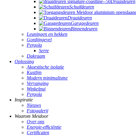
Draaideuren
Schuifdeuren
Draaideuren
Garagedeuren
Binnendeuren
Leuningen en hekken
Gordijngevel
Pergola
Serre
Dakraam
Oplossing
Akoestische isolatie
Kustlijn
Modern minimalisme
Vervanging
Winkelpui
Pergola
Inspiratie
Nieuws
Fotogalerij
Waarom Meidoor
Over ons
Energie-efficiëntie
Certificaten