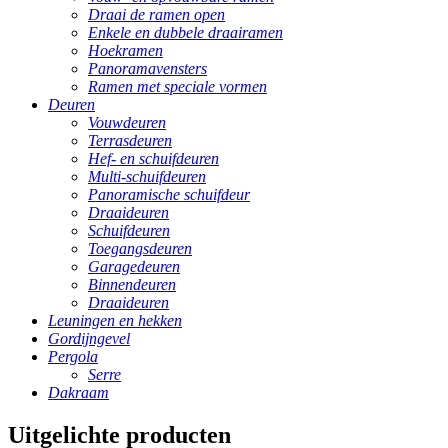
Draai de ramen open
Enkele en dubbele draairamen
Hoekramen
Panoramavensters
Ramen met speciale vormen
Deuren
Vouwdeuren
Terrasdeuren
Hef- en schuifdeuren
Multi-schuifdeuren
Panoramische schuifdeur
Draaideuren
Schuifdeuren
Toegangsdeuren
Garagedeuren
Binnendeuren
Draaideuren
Leuningen en hekken
Gordijngevel
Pergola
Serre
Dakraam
Uitgelichte producten