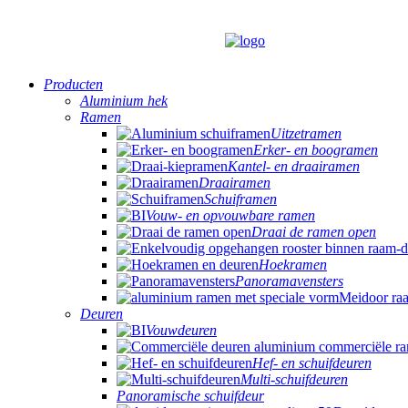
Producten
Aluminium hek
Ramen
Uitzetramen
Erker- en boogramen
Kantel- en draairamen
Draairamen
Schuiframen
Vouw- en opvouwbare ramen
Draai de ramen open
Hoekramen
Panoramavensters
Deuren
Vouwdeuren
Hef- en schuifdeuren
Multi-schuifdeuren
Panoramische schuifdeur