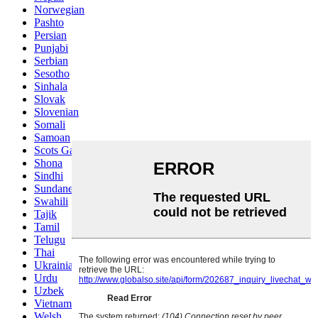
Norwegian
Pashto
Persian
Punjabi
Serbian
Sesotho
Sinhala
Slovak
Slovenian
Somali
Samoan
Scots Gaelic
Shona
Sindhi
Sundanese
Swahili
Tajik
Tamil
Telugu
Thai
Ukrainian
Urdu
Uzbek
Vietnamese
Welsh