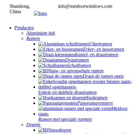
Shandong,
info@meidoorwindows.com
China
Producten
Aluminium hek
Ramen
Uitzetramen
Erker- en boogramen
Kantel- en draairamen
Draairamen
Schuiframen
Vouw- en opvouwbare ramen
Draai de ramen open
Enkele en dubbele draairamen
Hoekramen
Panoramavensters
Ramen met speciale vormen
Deuren
Vouwdeuren