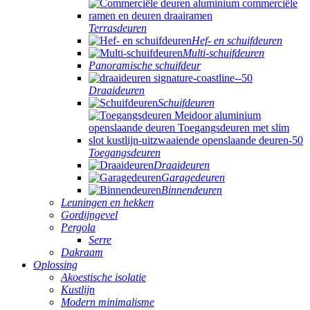
Terrasdeuren
Hef- en schuifdeuren
Multi-schuifdeuren
Panoramische schuifdeur
Draaideuren
Schuifdeuren
Toegangsdeuren
Draaideuren
Garagedeuren
Binnendeuren
Leuningen en hekken
Gordijngevel
Pergola
Serre
Dakraam
Oplossing
Akoestische isolatie
Kustlijn
Modern minimalisme