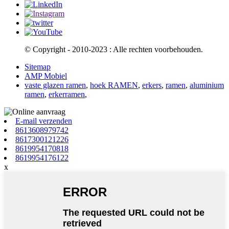
© Copyright - 2010-2023 : Alle rechten voorbehouden.
Sitemap
AMP Mobiel
vaste glazen ramen
,
hoek RAMEN
,
erkers
,
ramen
,
aluminium
ramen
,
erkerramen
,
E-mail verzenden
8613608979742
8617300121226
8619954170818
8619954176122
x