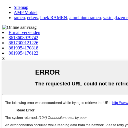
Sitemap
AMP Mobiel
ramen
,
erkers
,
hoek RAMEN
,
aluminium ramen
,
vaste glazen 
E-mail verzenden
8613608979742
8617300121226
8619954170818
8619954176122
x