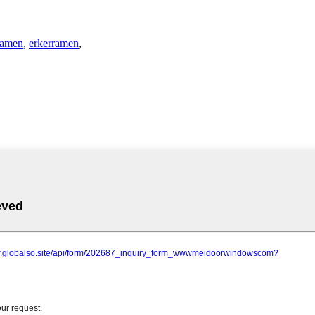
ramen
,
erkerramen
,