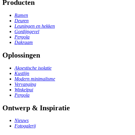
Producten
Ramen
Deuren
Leuningen en hekken
Gordijngevel
Pergola
Dakraam
Oplossingen
Akoestische isolatie
Kustlijn
Modern minimalisme
Vervanging
Winkelpui
Pergola
Ontwerp & Inspiratie
Nieuws
Fotogalerij