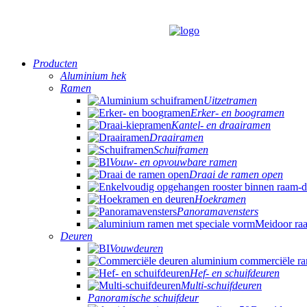
Producten
Aluminium hek
Ramen
Uitzetramen
Erker- en boogramen
Kantel- en draairamen
Draairamen
Schuiframen
Vouw- en opvouwbare ramen
Draai de ramen open
Hoekramen
Panoramavensters
Deuren
Vouwdeuren
Hef- en schuifdeuren
Multi-schuifdeuren
Panoramische schuifdeur