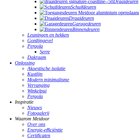
Draaideuren
Schuifdeuren
Draaideuren
Garagedeuren
Binnendeuren
Leuningen en hekken
Gordijngevel
Pergola
Serre
Dakraam
Oplossing
Akoestische isolatie
Kustlijn
Modern minimalisme
Vervanging
Winkelpui
Pergola
Inspiratie
Nieuws
Fotogalerij
Waarom Meidoor
Over ons
Energie-efficiëntie
Certificaten