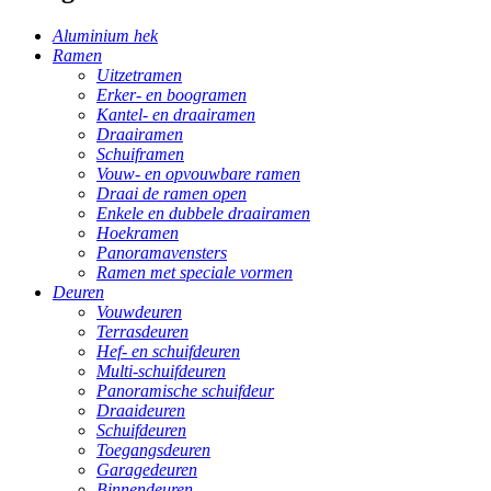
Aluminium hek
Ramen
Uitzetramen
Erker- en boogramen
Kantel- en draairamen
Draairamen
Schuiframen
Vouw- en opvouwbare ramen
Draai de ramen open
Enkele en dubbele draairamen
Hoekramen
Panoramavensters
Ramen met speciale vormen
Deuren
Vouwdeuren
Terrasdeuren
Hef- en schuifdeuren
Multi-schuifdeuren
Panoramische schuifdeur
Draaideuren
Schuifdeuren
Toegangsdeuren
Garagedeuren
Binnendeuren