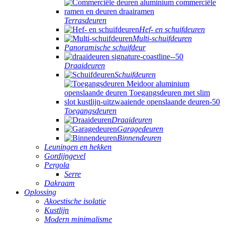
Terrasdeuren
Hef- en schuifdeuren
Multi-schuifdeuren
Panoramische schuifdeur
Draaideuren
Schuifdeuren
Toegangsdeuren
Draaideuren
Garagedeuren
Binnendeuren
Leuningen en hekken
Gordijngevel
Pergola
Serre
Dakraam
Oplossing
Akoestische isolatie
Kustlijn
Modern minimalisme