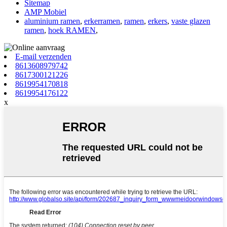
Sitemap
AMP Mobiel
aluminium ramen
,
erkerramen
,
ramen
,
erkers
,
vaste glazen
ramen
,
hoek RAMEN
,
E-mail verzenden
8613608979742
8617300121226
8619954170818
8619954176122
x