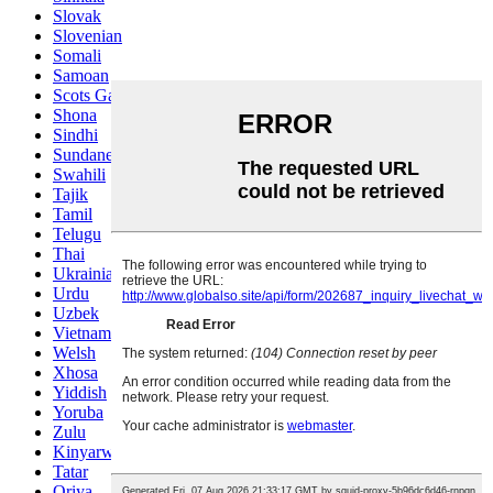
Slovak
Slovenian
Somali
Samoan
Scots Gaelic
Shona
Sindhi
Sundanese
Swahili
Tajik
Tamil
Telugu
Thai
Ukrainian
Urdu
Uzbek
Vietnamese
Welsh
Xhosa
Yiddish
Yoruba
Zulu
Kinyarwanda
Tatar
Oriya