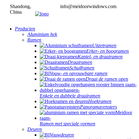
Shandong,
info@meidoorwindows.com
China
Producten
Aluminium hek
Ramen
Uitzetramen
Erker- en boogramen
Kantel- en draairamen
Draairamen
Schuiframen
Vouw- en opvouwbare ramen
Draai de ramen open
Enkele en dubbele draairamen
Hoekramen
Panoramavensters
Ramen met speciale vormen
Deuren
Vouwdeuren