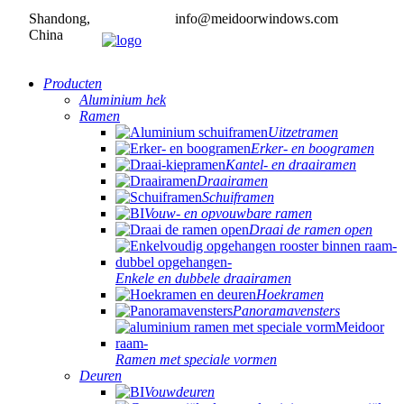
Shandong,
info@meidoorwindows.com
China
Producten
Aluminium hek
Ramen
Uitzetramen
Erker- en boogramen
Kantel- en draairamen
Draairamen
Schuiframen
Vouw- en opvouwbare ramen
Draai de ramen open
Enkele en dubbele draairamen
Hoekramen
Panoramavensters
Ramen met speciale vormen
Deuren
Vouwdeuren