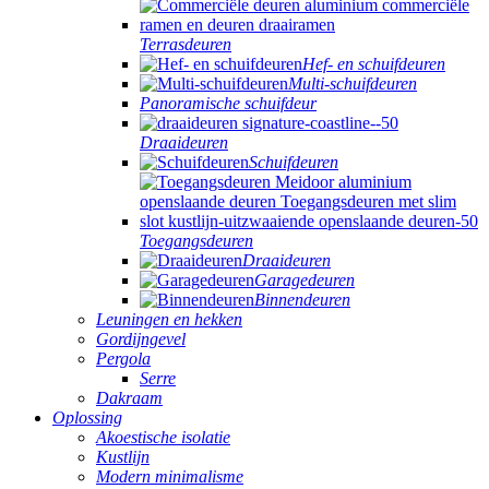
Terrasdeuren
Hef- en schuifdeuren
Multi-schuifdeuren
Panoramische schuifdeur
Draaideuren
Schuifdeuren
Toegangsdeuren
Draaideuren
Garagedeuren
Binnendeuren
Leuningen en hekken
Gordijngevel
Pergola
Serre
Dakraam
Oplossing
Akoestische isolatie
Kustlijn
Modern minimalisme